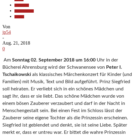
Gesellschaft
Kunst & Kultur
Termine
Von
jp54
-
Aug. 21, 2018
0
Am
Sonntag 02. September 2018 um 16:00
Uhr in der
Bücherei Ahrensburg wird der Schwanensee von
Peter I.
Tschai­kowski
als klassisches Märchen­konzert für Kinder (und
Familien) mit Musik, Text und Bild aufge­führt. Prinz Siegfried
soll heiraten. Er verliebt sich in ein schönes Mädchen und
sagt ihr, dass er sie liebt. Das schöne Mädchen wurde von
einem bösen Zauberer verzaubert und darf in der Nacht in
Menschengestalt sein. Bei einen Fest im Schloss lässt der
Zauberer seine eigene Tochter als die Prinzessin erscheinen.
Siegfried ist geblendet und denkt, sie ist seine Liebe. Später
merkt er, dass er untreu war. Er bittet die wahre Prinzessin