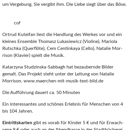
um Vergebung. Sie vergibt ihm. Die Liebe siegt über das Böse.
cof
Ortrud Kuteifan liest die Handlung des Werkes vor und ein
kleines En­sem­ble Thomasz Lukasiewicz (Vio­line), Mariola
Rutschka (Quer­flöte), Cem Centinkaya (Cello), Natalie Mor­
rison (Klavier) spielt die Musik.
Katarzyna Studzinska-Sabbagh hat bezau­bernde Bilder
gemalt. Das Pro­jekt steht unter der Leitung von Natalie
Morrison. www.maerchen-mit-musik-text-bild.de
Die Aufführung dauert ca. 50 Minuten
Ein interessantes und schönes Erlebnis für Menschen von 4
bis 104 Jahren.
Eintrittskarten
gibt es vorab für Kinder 5 € und für Erwa­ch­
sene 9 € oder auch an der Abendkasse in der Stadt­bücherei