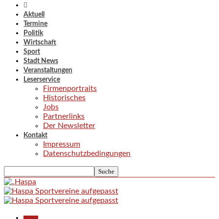
Aktuell
Termine
Politik
Wirtschaft
Sport
Stadt News
Veranstaltungen
Leserservice
Firmenportraits
Historisches
Jobs
Partnerlinks
Der Newsletter
Kontakt
Impressum
Datenschutzbedingungen
Aktuell