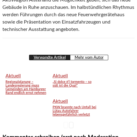
AktivRegion Alsterland die Möglichkeit geben, sich das neue
Gebäude in Ruhe anzuschauen. Im halbstündlichen Rhythmus
werden Führungen durch das neue Feuerwehrgerätehaus
sowie die Präsentation von Einsatzfahrzeugen und
technischer Ausstattung angeboten.
Verwandte Artikel
Mehr vom Autor
Aktuell
Aktuell
Regionalplanung –
„Si dolce è’l tormento – so
Landesregierung muss
süß ist die Qual“
Gemeinden am Hamburger
Rand endlich ernst nehmen
Aktuell
PKW brannte nach Unfall bei
Lütau Autofahrer
lebensgefährlich verletzt