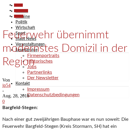
Aktuell
Gesellschaft
Aktuell
Termine
Termine
Politik
Wirtschaft
Feuerwehr übernimmt
Sport
Stadt News
Veranstaltungen
modernstes Domizil in der
Leserservice
Firmenportraits
Region
Historisches
Jobs
Partnerlinks
Der Newsletter
Von
Kontakt
jp54
Impressum
-
Datenschutzbedingungen
Aug. 28, 2018
0
Bargfeld-Stegen:
Nach einer gut zweijährigen Bauphase war es nun soweit: Die
Feuerwehr Bargfeld-Stegen (Kreis Stormarn, SH) hat ein