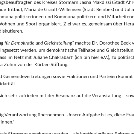
gsbeauftragten des Kreises Stormarn Jasna Makdissi (Stadt Ahre
e Trittau), Maria de Graaff-Willemsen (Stadt Reinbek) und Juli
Kommunalpolitikerinnen und Kommunalpolitikern und Mitarbeiten
 Wohnen und Sport organisiert. Ziel war es, gemeinsam über H
iskutieren.
ng für Demokratie und Gleichstellung“
machte Dr. Dorothee Beck vo
 eingesetzt werden, um demokratische Teilhabe und Gleichstellu
 im Netz mit Juliane Chakrabarti (ich bin hier e.V.), zu politis
a Zohm von der Körber-Stiftung.
nd Gemeindevertretungen sowie Fraktionen und Parteien kommt ein
darität.
ich sehr zufrieden mit der Resonanz auf die Veranstaltung – sowo
tig Verantwortung übernehmen. Unsere Aufgabe ist es, diese Fr
innen.“