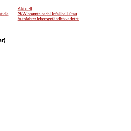
Aktuell
st die
PKW brannte nach Unfall bei Lütau
Autofahrer lebensgefährlich verletzt
ar)