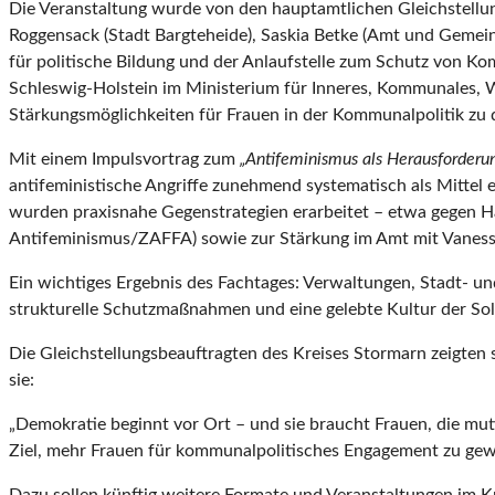
Die Veranstaltung wurde von den hauptamtlichen Gleichstellun
Roggensack (Stadt Bargteheide), Saskia Betke (Amt und Gemeind
für politische Bildung und der Anlaufstelle zum Schutz von 
Schleswig-Holstein im Ministerium für Inneres, Kommunales,
Stärkungsmöglichkeiten für Frauen in der Kommunalpolitik zu d
Mit einem Impulsvortrag zum
„Antifeminismus als Herausforderu
antifeministische Angriffe zunehmend systematisch als Mittel
wurden praxisnahe Gegenstrategien erarbeitet – etwa gegen Hass
Antifeminismus/ZAFFA) sowie zur Stärkung im Amt mit Vaness
Ein wichtiges Ergebnis des Fachtages: Verwaltungen, Stadt- u
strukturelle Schutzmaßnahmen und eine gelebte Kultur der Soli
Die Gleichstellungsbeauftragten des Kreises Stormarn zeigten s
sie:
„Demokratie beginnt vor Ort – und sie braucht Frauen, die mu
Ziel, mehr Frauen für kommunalpolitisches Engagement zu gew