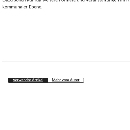
Dazu sollen künftig weitere Formate und Veranstaltungen im K
kommunaler Ebene.
Verwandte Artikel
Mehr vom Autor