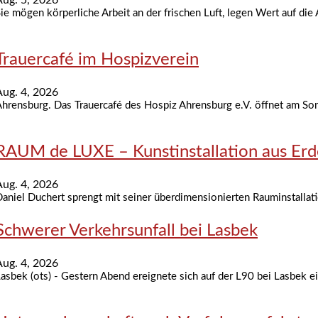
ie mögen körperliche Arbeit an der frischen Luft, legen Wert auf die
Trauercafé im Hospizverein
Aug. 4, 2026
hrensburg. Das Trauercafé des Hospiz Ahrensburg e.V. öffnet am Sonn
RAUM de LUXE – Kunstinstallation aus Erd
Aug. 4, 2026
aniel Duchert sprengt mit seiner überdimensionierten Rauminstallat
Schwerer Verkehrsunfall bei Lasbek
Aug. 4, 2026
asbek (ots) - Gestern Abend ereignete sich auf der L90 bei Lasbek