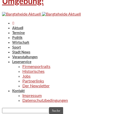
Umgebung!
Aktuell
Termine
Politik
Wirtschaft
Sport
Stadt News
Veranstaltungen
Leserservice
Firmenportraits
Historisches
Jobs
Partnerlinks
Der Newsletter
Kontakt
Impressum
Datenschutzbedingungen