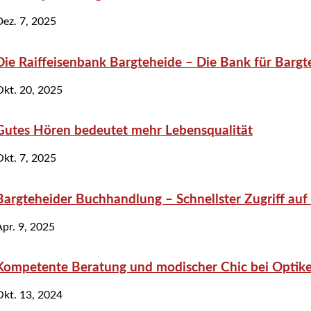
Dez. 7, 2025
Die Raiffeisenbank Bargteheide – Die Bank für Bargt
Okt. 20, 2025
Gutes Hören bedeutet mehr Lebensqualität
Okt. 7, 2025
Bargteheider Buchhandlung – Schnellster Zugriff auf 
Apr. 9, 2025
Kompetente Beratung und modischer Chic bei Optiker
Okt. 13, 2024