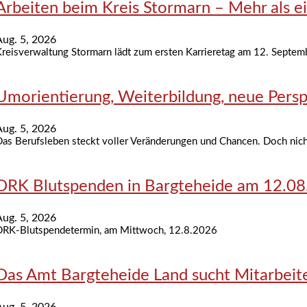
Arbeiten beim Kreis Stormarn – Mehr als e
Aug. 5, 2026
reisverwaltung Stormarn lädt zum ersten Karrieretag am 12. Septemb
Umorientierung, Weiterbildung, neue Persp
Aug. 5, 2026
as Berufsleben steckt voller Veränderungen und Chancen. Doch nich
DRK Blutspenden in Bargteheide am 12.0
Aug. 5, 2026
DRK-Blutspendetermin, am Mittwoch, 12.8.2026
Das Amt Bargteheide Land sucht Mitarbeite
Aug. 5, 2026