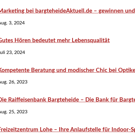
Marketing bei bargteheideAktuell.de – gewinnen und 
Aug. 3, 2024
Gutes Hören bedeutet mehr Lebensqualität
uli 23, 2024
Kompetente Beratung und modischer Chic bei Optiker
Aug. 26, 2023
Die Raiffeisenbank Bargteheide – Die Bank für Bargt
Aug. 25, 2023
Freizeitzentrum Lohe – Ihre Anlaufstelle für Indoor