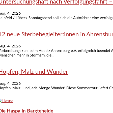
Untersuchungshaft nach Verfolgungsfahrt –
Aug. 4, 2026
einfeld / Lübeck Sonntagabend soll sich ein Autofahrer eine Verfolg
12 neue Sterbebegleiter:innen in Ahrensbu
Aug. 4, 2026
orbereitungskurs beim Hospiz Ahrensburg e.V. erfolgreich beendet 
enschen mehr in Stormarn, die...
Hopfen, Malz und Wunder
Aug. 4, 2026
opfen, Malz...und jede Menge Wunder! Diese Sommertour liefert Com
Die Haspa in Bargteheide