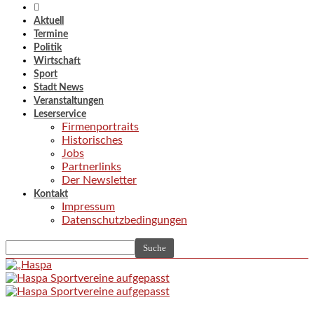
Aktuell
Termine
Politik
Wirtschaft
Sport
Stadt News
Veranstaltungen
Leserservice
Firmenportraits
Historisches
Jobs
Partnerlinks
Der Newsletter
Kontakt
Impressum
Datenschutzbedingungen