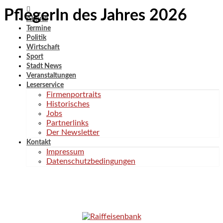
PflegerIn des Jahres 2026
Aktuell
Termine
Politik
Wirtschaft
Sport
Stadt News
Veranstaltungen
Leserservice
Firmenportraits
Historisches
Jobs
Partnerlinks
Der Newsletter
Kontakt
Impressum
Datenschutzbedingungen