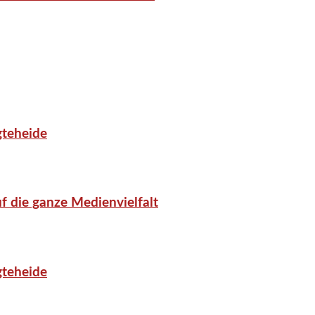
gteheide
f die ganze Medienvielfalt
gteheide