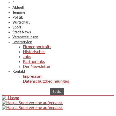
Aktuell
Termine
Politik
Wirtschaft
Sport
Stadt News
Veranstaltungen
Leserservice
Firmenportraits
Historisches
Jobs
Partnerlinks
Der Newsletter
Kontakt
Impressum
Datenschutzbedingungen