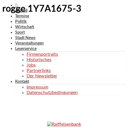
rogge 1Y7A1675-3
Aktuell
Termine
Politik
Wirtschaft
Sport
Stadt News
Veranstaltungen
Leserservice
Firmenportraits
Historisches
Jobs
Partnerlinks
Der Newsletter
Kontakt
Impressum
Datenschutzbedingungen