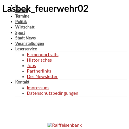
Lasbek_feuerwehr02
Aktuell
Termine
Politik
Wirtschaft
Sport
Stadt News
Veranstaltungen
Leserservice
Firmenportraits
Historisches
Jobs
Partnerlinks
Der Newsletter
Kontakt
Impressum
Datenschutzbedingungen