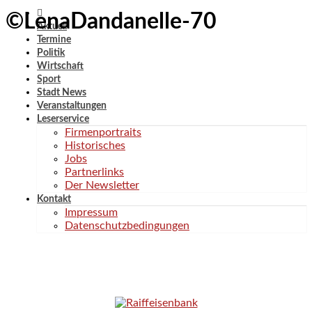
©LenaDandanelle-70
Aktuell
Termine
Politik
Wirtschaft
Sport
Stadt News
Veranstaltungen
Leserservice
Firmenportraits
Historisches
Jobs
Partnerlinks
Der Newsletter
Kontakt
Impressum
Datenschutzbedingungen