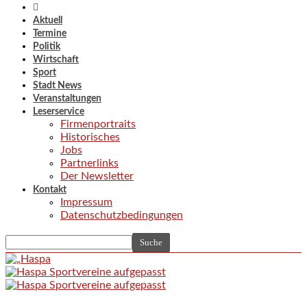
Aktuell
Termine
Politik
Wirtschaft
Sport
Stadt News
Veranstaltungen
Leserservice
Firmenportraits
Historisches
Jobs
Partnerlinks
Der Newsletter
Kontakt
Impressum
Datenschutzbedingungen