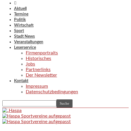
Aktuell
Termine
Politik
Wirtschaft
Sport
Stadt News
Veranstaltungen
Leserservice
Firmenportraits
Historisches
Jobs
Partnerlinks
Der Newsletter
Kontakt
Impressum
Datenschutzbedingungen