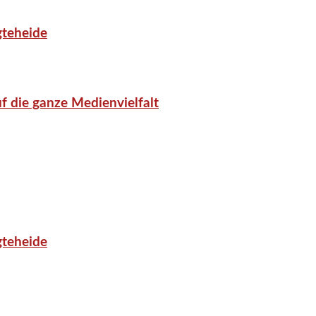
gteheide
f die ganze Medienvielfalt
gteheide