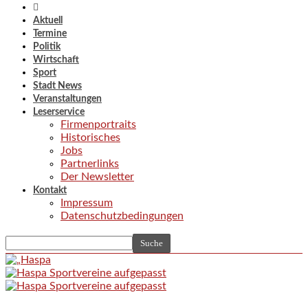
Aktuell
Termine
Politik
Wirtschaft
Sport
Stadt News
Veranstaltungen
Leserservice
Firmenportraits
Historisches
Jobs
Partnerlinks
Der Newsletter
Kontakt
Impressum
Datenschutzbedingungen