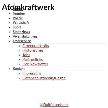
Atomkraftwerk
Aktuell
Termine
Politik
Wirtschaft
Sport
Stadt News
Veranstaltungen
Leserservice
Firmenportraits
Historisches
Jobs
Partnerlinks
Der Newsletter
Kontakt
Impressum
Datenschutzbedingungen