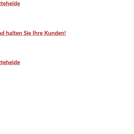
gteheide
d halten Sie Ihre Kunden!
gteheide