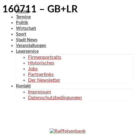
160711 – GB+LR
Aktuell
Termine
Politik
Wirtschaft
Sport
Stadt News
Veranstaltungen
Leserservice
Firmenportraits
Historisches
Jobs
Partnerlinks
Der Newsletter
Kontakt
Impressum
Datenschutzbedingungen