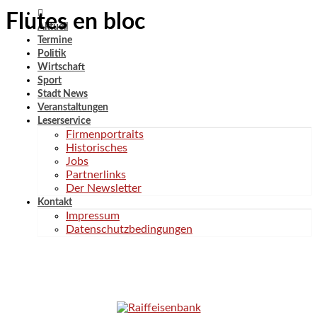
Flutes en bloc
Aktuell
Termine
Politik
Wirtschaft
Sport
Stadt News
Veranstaltungen
Leserservice
Firmenportraits
Historisches
Jobs
Partnerlinks
Der Newsletter
Kontakt
Impressum
Datenschutzbedingungen