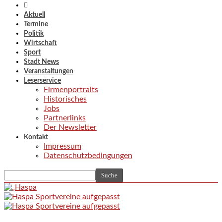
Aktuell
Termine
Politik
Wirtschaft
Sport
Stadt News
Veranstaltungen
Leserservice
Firmenportraits
Historisches
Jobs
Partnerlinks
Der Newsletter
Kontakt
Impressum
Datenschutzbedingungen