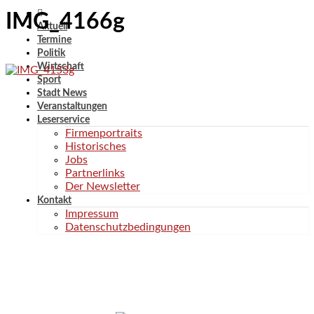
IMG_4166g
Aktuell
Termine
Politik
Wirtschaft
Sport
Stadt News
Veranstaltungen
Leserservice
Firmenportraits
Historisches
Jobs
Partnerlinks
Der Newsletter
Kontakt
Impressum
Datenschutzbedingungen