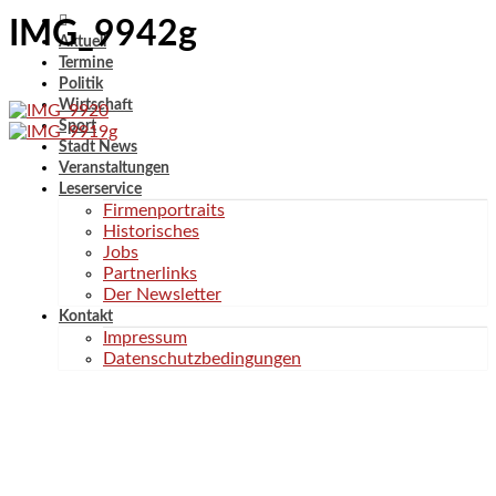
IMG_9942g
Aktuell
Termine
Politik
Wirtschaft
Sport
Stadt News
Veranstaltungen
Leserservice
Firmenportraits
Historisches
Jobs
Partnerlinks
Der Newsletter
Kontakt
Impressum
Datenschutzbedingungen