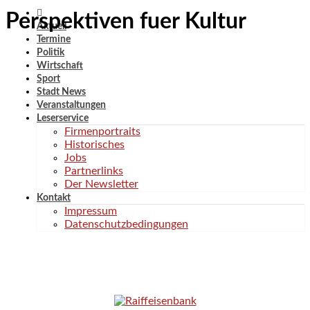
Perspektiven fuer Kultur
Aktuell
Termine
Politik
Wirtschaft
Sport
Stadt News
Veranstaltungen
Leserservice
Firmenportraits
Historisches
Jobs
Partnerlinks
Der Newsletter
Kontakt
Impressum
Datenschutzbedingungen