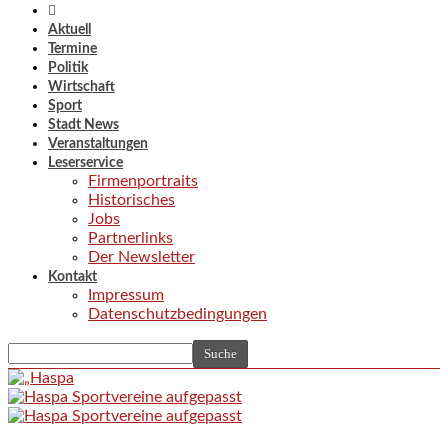
Aktuell
Termine
Politik
Wirtschaft
Sport
Stadt News
Veranstaltungen
Leserservice
Firmenportraits
Historisches
Jobs
Partnerlinks
Der Newsletter
Kontakt
Impressum
Datenschutzbedingungen