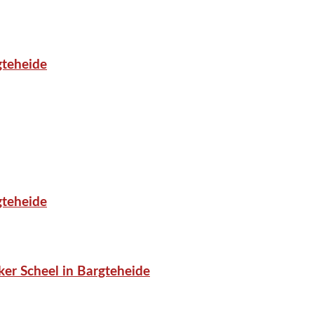
gteheide
gteheide
er Scheel in Bargteheide