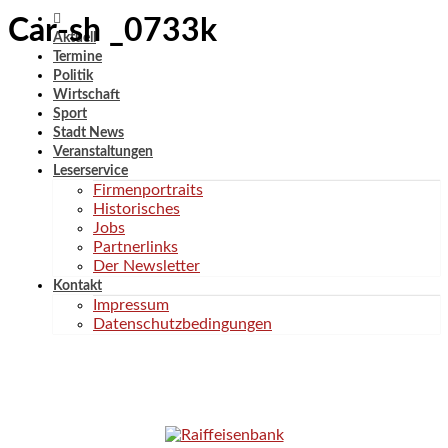
Car-sh _0733k
Aktuell
Termine
Politik
Wirtschaft
Sport
Stadt News
Veranstaltungen
Leserservice
Firmenportraits
Historisches
Jobs
Partnerlinks
Der Newsletter
Kontakt
Impressum
Datenschutzbedingungen