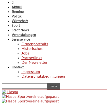
Aktuell
Termine
Politik
Wirtschaft
Sport
Stadt News
Veranstaltungen
Leserservice
Firmenportraits
Historisches
Jobs
Partnerlinks
Der Newsletter
Kontakt
Impressum
Datenschutzbedingungen