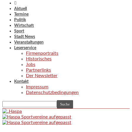
Aktuell
Termine
Politik
Wirtschaft
Sport
Stadt News
Veranstaltungen
Leserservice
Firmenportraits
Historisches
Jobs
Partnerlinks
Der Newsletter
Kontakt
Impressum
Datenschutzbedingungen