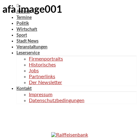
afa image001
Aktuell
Termine
Politik
Wirtschaft
Sport
Stadt News
Veranstaltungen
Leserservice
Firmenportraits
Historisches
Jobs
Partnerlinks
Der Newsletter
Kontakt
Impressum
Datenschutzbedingungen