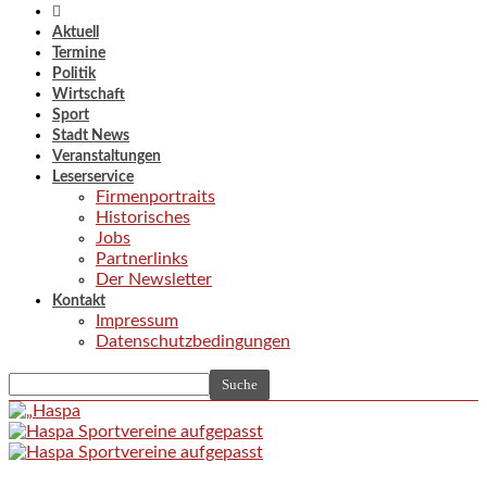
Aktuell
Termine
Politik
Wirtschaft
Sport
Stadt News
Veranstaltungen
Leserservice
Firmenportraits
Historisches
Jobs
Partnerlinks
Der Newsletter
Kontakt
Impressum
Datenschutzbedingungen