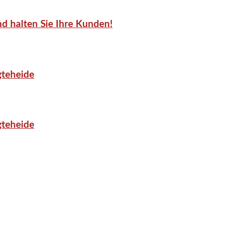
d halten Sie Ihre Kunden!
gteheide
gteheide