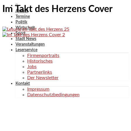
Im Takt des Herzens Cover
Aktuell
Termine
Politik
Wirtschaft
Sport
Stadt News
Veranstaltungen
Leserservice
Firmenportraits
Historisches
Jobs
Partnerlinks
Der Newsletter
Kontakt
Impressum
Datenschutzbedingungen