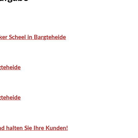
er Scheel in Bargteheide
gteheide
gteheide
d halten Sie Ihre Kunden!