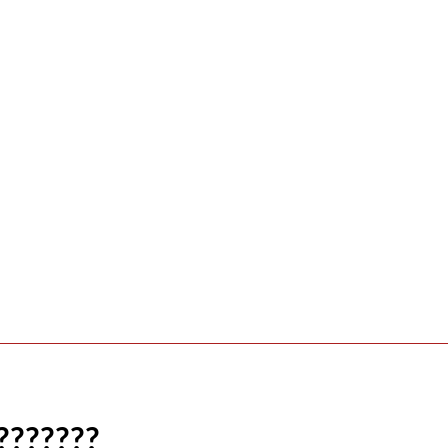
???????