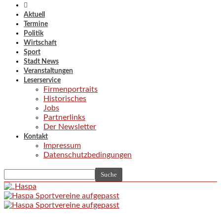
Aktuell
Termine
Politik
Wirtschaft
Sport
Stadt News
Veranstaltungen
Leserservice
Firmenportraits
Historisches
Jobs
Partnerlinks
Der Newsletter
Kontakt
Impressum
Datenschutzbedingungen