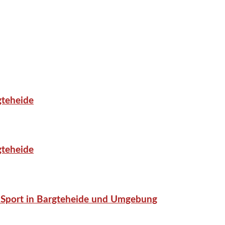
gteheide
gteheide
or-Sport in Bargteheide und Umgebung