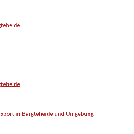
gteheide
gteheide
or-Sport in Bargteheide und Umgebung