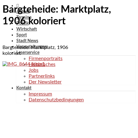
Bargteheide: Marktplatz,
Aktuell
Termine
1906 koloriert
Politik
Wirtschaft
Sport
Stadt News
Veranstaltungen
Bargteheide: Marktplatz, 1906
Leserservice
koloriert
Firmenportraits
Historisches
Jobs
Partnerlinks
Der Newsletter
Kontakt
Impressum
Datenschutzbedingungen