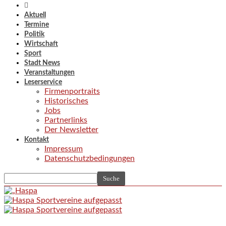
Aktuell
Termine
Politik
Wirtschaft
Sport
Stadt News
Veranstaltungen
Leserservice
Firmenportraits
Historisches
Jobs
Partnerlinks
Der Newsletter
Kontakt
Impressum
Datenschutzbedingungen