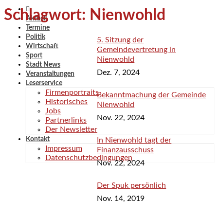
Schlagwort: Nienwohld
Aktuell
Termine
Politik
5. Sitzung der
Wirtschaft
Gemeindevertretung in
Sport
Nienwohld
Stadt News
Dez. 7, 2024
Veranstaltungen
Leserservice
Firmenportraits
Bekanntmachung der Gemeinde
Historisches
Nienwohld
Jobs
Nov. 22, 2024
Partnerlinks
Der Newsletter
Kontakt
In Nienwohld tagt der
Impressum
Finanzausschuss
Datenschutzbedingungen
Nov. 22, 2024
Der Spuk persönlich
Nov. 14, 2019