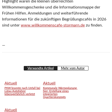
Highlight waren die kleinen überreichten
Willkommensgeschenke und die Informationsmappe der
Frühen Hilfen. Anmeldungen und weiterführende
Informationen für die zukünftigen Begrüßungscafés in 2026
sind unter
www.willkommenscafe-stormarn.de
zu finden.
—
Verwandte Artikel
Mehr vom Autor
Aktuell
Aktuell
PKW brannte nach Unfall bei
Kommunale Wärmeplanung,
Lütau Autofahrer
hier: Erstellung eines
lebensgefährlich verletzt
integrierten
Quartierskonzepts
Aktuell