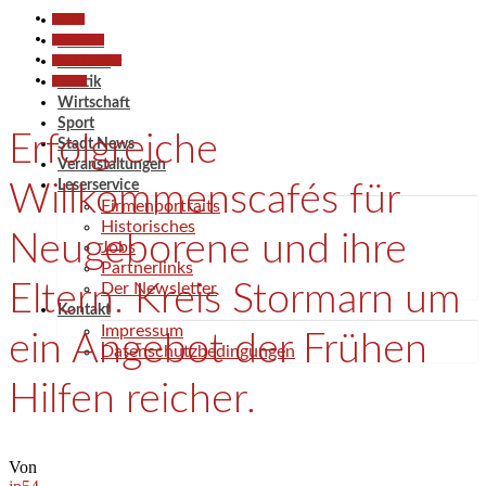
Aktuell
Gesellschaft
Aktuell
Kunst & Kultur
Termine
Termine
Politik
Wirtschaft
Sport
Erfolgreiche
Stadt News
Veranstaltungen
Leserservice
Willkommenscafés für
Firmenportraits
Historisches
Neugeborene und ihre
Jobs
Partnerlinks
Eltern. Kreis Stormarn um
Der Newsletter
Kontakt
Impressum
ein Angebot der Frühen
Datenschutzbedingungen
Hilfen reicher.
Von