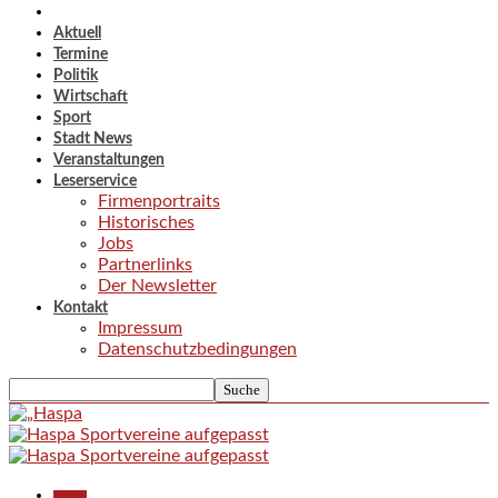
Aktuell
Termine
Politik
Wirtschaft
Sport
Stadt News
Veranstaltungen
Leserservice
Firmenportraits
Historisches
Jobs
Partnerlinks
Der Newsletter
Kontakt
Impressum
Datenschutzbedingungen
Aktuell