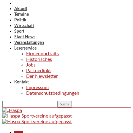
Aktuell
Termine
Politik
Wirtschaft
Sport
Stadt News
Veranstaltungen
Leserservice
Firmenportraits
Historisches
Jobs
Partnerlinks
Der Newsletter
Kontakt
Impressum
Datenschutzbedingungen
Aktuell