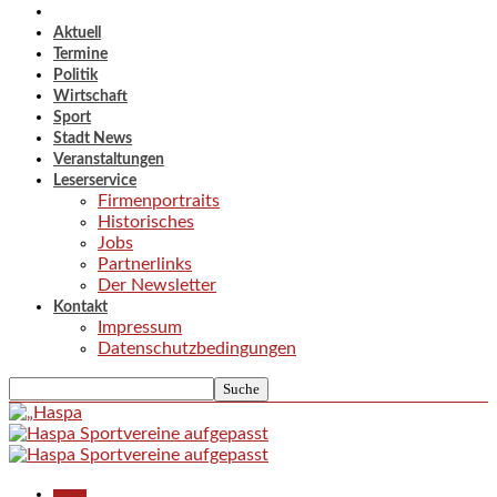
Aktuell
Termine
Politik
Wirtschaft
Sport
Stadt News
Veranstaltungen
Leserservice
Firmenportraits
Historisches
Jobs
Partnerlinks
Der Newsletter
Kontakt
Impressum
Datenschutzbedingungen
Aktuell