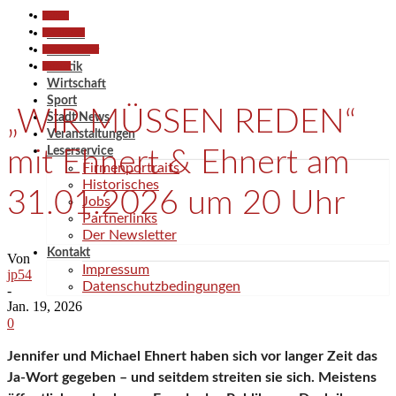
Aktuell
Gesellschaft
Aktuell
Kunst & Kultur
Termine
Termine
Politik
Wirtschaft
Sport
„WIR MÜSSEN REDEN“
Stadt News
Veranstaltungen
Leserservice
mit Ehnert & Ehnert am
Firmenportraits
Historisches
31.01.2026 um 20 Uhr
Jobs
Partnerlinks
Der Newsletter
Kontakt
Von
Impressum
jp54
Datenschutzbedingungen
-
Jan. 19, 2026
0
Jennifer und Michael Ehnert haben sich vor langer Zeit das
Ja-Wort gegeben – und seitdem streiten sie sich. Meistens