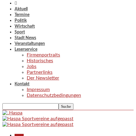
Aktuell
Termine
Politik
Wirtschaft
Sport
Stadt News
Veranstaltungen
Leserservice
Firmenportraits
Historisches
Jobs
Partnerlinks
Der Newsletter
Kontakt
Impressum
Datenschutzbedingungen
Aktuell