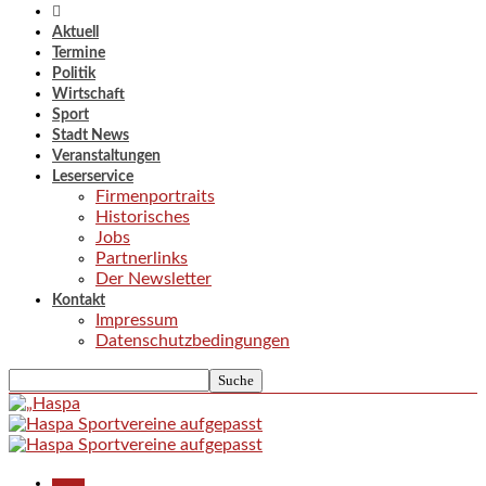
Aktuell
Termine
Politik
Wirtschaft
Sport
Stadt News
Veranstaltungen
Leserservice
Firmenportraits
Historisches
Jobs
Partnerlinks
Der Newsletter
Kontakt
Impressum
Datenschutzbedingungen
Aktuell