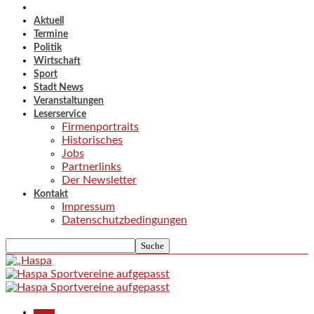
Aktuell
Termine
Politik
Wirtschaft
Sport
Stadt News
Veranstaltungen
Leserservice
Firmenportraits
Historisches
Jobs
Partnerlinks
Der Newsletter
Kontakt
Impressum
Datenschutzbedingungen
Aktuell