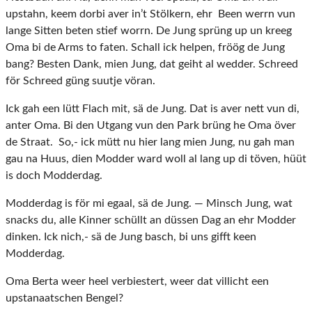
upstahn, keem dorbi aver in’t Stölkern, ehr Been werrn vun
lange Sitten beten stief worrn. De Jung sprüng up un kreeg
Oma bi de Arms to faten. Schall ick helpen, fröög de Jung
bang? Besten Dank, mien Jung, dat geiht al wedder. Schreed
för Schreed güng suutje vöran.
Ick gah een lütt Flach mit, sä de Jung. Dat is aver nett vun di,
anter Oma. Bi den Utgang vun den Park brüng he Oma över
de Straat. So,- ick mütt nu hier lang mien Jung, nu gah man
gau na Huus, dien Modder ward woll al lang up di töven, hüüt
is doch Modderdag.
Modderdag is för mi egaal, sä de Jung. — Minsch Jung, wat
snacks du, alle Kinner schüllt an düssen Dag an ehr Modder
dinken. Ick nich,- sä de Jung basch, bi uns gifft keen
Modderdag.
Oma Berta weer heel verbiestert, weer dat villicht een
upstanaatschen Bengel?