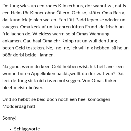
De Jung wies up een rodes Klinkerhuus, dor wahnt wi, dat is
een Heim för Kinner ohne Öllern. Och so, stöter Oma Berta,
dat kunn ick je nich weten. Een lütt Padd lepen se wieder un
swegen. Oma keek af un to ehren lütten Fründ de frisch un
frie lachen de. Wieldess werrn se bi Omas Wahnung
ankamen. Gau haal Oma ehr Knipp rut un wull den Jung
beten Geld tosteken. Ne,- ne- ne, ick will nix hebben, sä he un
böör dorbi beide Hannen.
Na good, wenn du keen Geld hebben wist. Ick heff aver een
wunnerboren Appelkoken backt.,wullt du dor wat vun? Dat
leet de Jung sick nich tweemol seggen. Vun Omas Koken
bleef meist nix över.
Und so hebbt se beid doch noch een heel komodigen
Modderdag hat!
Sonny!
Schlagworte