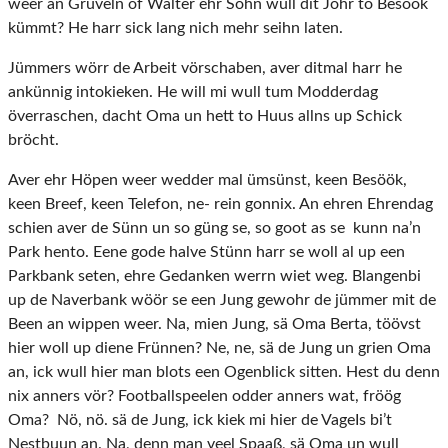
weer an Gruveln of Walter ehr Söhn wull dit Johr to Besöök
kümmt? He harr sick lang nich mehr seihn laten.
Jümmers wörr de Arbeit vörschaben, aver ditmal harr he
ankünnig intokieken. He will mi wull tum Modderdag
överraschen, dacht Oma un hett to Huus allns up Schick
bröcht.
Aver ehr Höpen weer wedder mal ümsünst, keen Besöök,
keen Breef, keen Telefon, ne- rein gonnix. An ehren Ehrendag
schien aver de Sünn un so güng se, so goot as se kunn na’n
Park hento. Eene gode halve Stünn harr se woll al up een
Parkbank seten, ehre Gedanken werrn wiet weg. Blangenbi
up de Naverbank wöör se een Jung gewohr de jümmer mit de
Been an wippen weer. Na, mien Jung, sä Oma Berta, töövst
hier woll up diene Frünnen? Ne, ne, sä de Jung un grien Oma
an, ick wull hier man blots een Ogenblick sitten. Hest du denn
nix anners vör? Footballspeelen odder anners wat, fröög
Oma? Nö, nö. sä de Jung, ick kiek mi hier de VageIs bi’t
Nestbuun an. Na, denn man veel Spaaß, sä Oma un wull