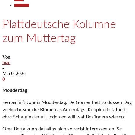
Gesellschaft
Plattdeutsche Kolumne
zum Muttertag
Von
mac
-
Mai 9, 2026
0
Modderdag
Eemaal in’t Johr is Mudderdag. De Gorner hett to düssen Dag
veelmehr smucke Blomen as Annerdags. Kooplüüd staffiert
ehre Schaufinster ut. Jedereen will wat Besünners wiesen.
Oma Berta kunn dat allns nich so recht interesseeren. Se