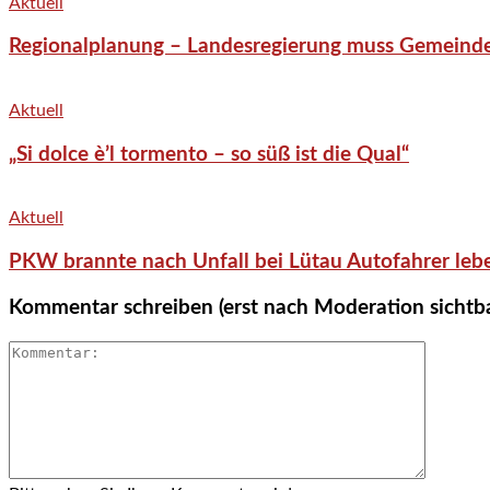
Aktuell
Regionalplanung – Landesregierung muss Gemeind
Aktuell
„Si dolce è’l tormento – so süß ist die Qual“
Aktuell
PKW brannte nach Unfall bei Lütau Autofahrer lebe
Kommentar schreiben (erst nach Moderation sichtb