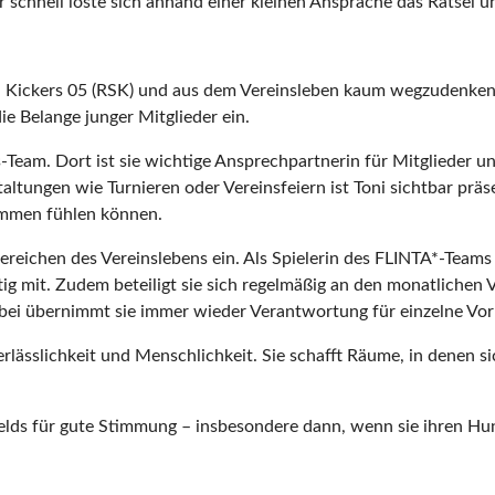
schnell löste sich anhand einer kleinen Ansprache das Rätsel un
ern Kickers 05 (RSK) und aus dem Vereinsleben kaum wegzudenken.
ie Belange junger Mitglieder ein.
-Team. Dort ist sie wichtige Ansprechpartnerin für Mitglieder u
ltungen wie Turnieren oder Vereinsfeiern ist Toni sichtbar präse
ommen fühlen können.
ereichen des Vereinslebens ein. Als Spielerin des FLINTA*-Teams 
tig mit. Zudem beteiligt sie sich regelmäßig an den monatlichen 
bei übernimmt sie immer wieder Verantwortung für einzelne Vor
erlässlichkeit und Menschlichkeit. Sie schafft Räume, in denen 
felds für gute Stimmung – insbesondere dann, wenn sie ihren Hund