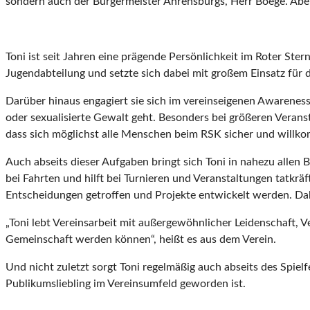
sondern auch der Bürgermeister Ahrensburgs, Herr Boege. Aber 
Toni ist seit Jahren eine prägende Persönlichkeit im Roter St
Jugendabteilung und setzte sich dabei mit großem Einsatz für d
Darüber hinaus engagiert sie sich im vereinseigenen Awareness
oder sexualisierte Gewalt geht. Besonders bei größeren Veransta
dass sich möglichst alle Menschen beim RSK sicher und willk
Auch abseits dieser Aufgaben bringt sich Toni in nahezu allen B
bei Fahrten und hilft bei Turnieren und Veranstaltungen tatkräf
Entscheidungen getroffen und Projekte entwickelt werden. Da
„Toni lebt Vereinsarbeit mit außergewöhnlicher Leidenschaft, V
Gemeinschaft werden können“, heißt es aus dem Verein.
Und nicht zuletzt sorgt Toni regelmäßig auch abseits des Spiel
Publikumsliebling im Vereinsumfeld geworden ist.