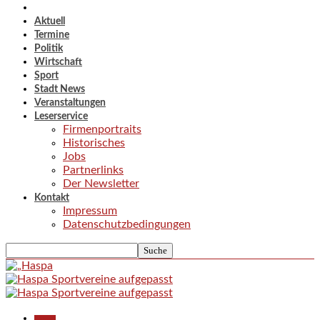
Aktuell
Termine
Politik
Wirtschaft
Sport
Stadt News
Veranstaltungen
Leserservice
Firmenportraits
Historisches
Jobs
Partnerlinks
Der Newsletter
Kontakt
Impressum
Datenschutzbedingungen
Aktuell